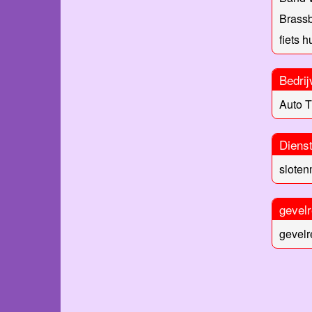
Brass
fiets 
Bedrij
Auto T
Diens
slote
gevelr
gevelr