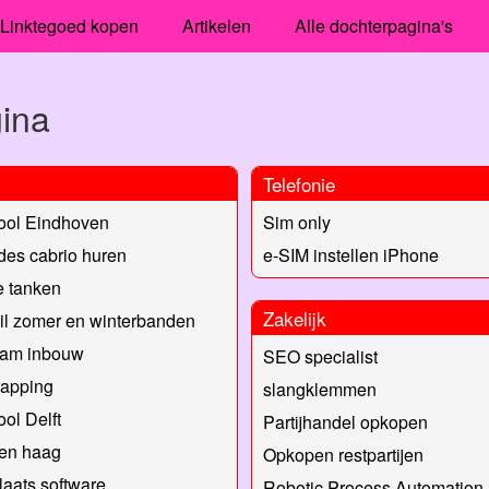
Linktegoed kopen
Artikelen
Alle dochterpagina's
gina
Telefonie
ool Eindhoven
Sim only
es cabrio huren
e-SIM instellen iPhone
e tanken
Zakelijk
il zomer en winterbanden
am inbouw
SEO specialist
rapping
slangklemmen
ool Delft
Partijhandel opkopen
Den haag
Opkopen restpartijen
aats software
Robotic Process Automation