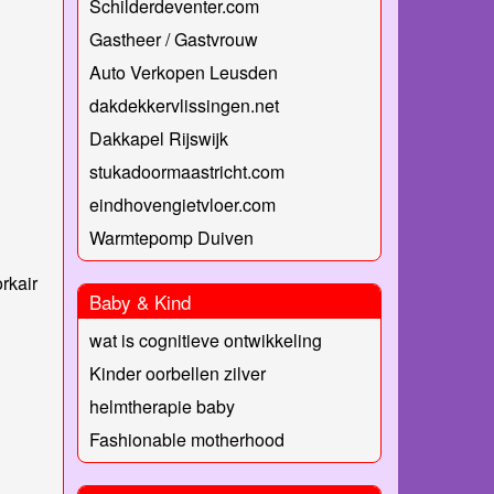
Schilderdeventer.com
Gastheer / Gastvrouw
Auto Verkopen Leusden
dakdekkervlissingen.net
Dakkapel Rijswijk
stukadoormaastricht.com
eindhovengietvloer.com
Warmtepomp Duiven
orkair
Baby & Kind
wat is cognitieve ontwikkeling
Kinder oorbellen zilver
helmtherapie baby
Fashionable motherhood