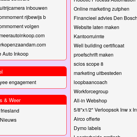
uitrijcamera inbouwen
Online marketing zutphen
ommoment rijbewijs b
Financieel advies Den Bosc
kommoment volgen
Website laten maken
rmeerautoinkoop.com
Kantoorruimte
erkopenzaandam.com
Well building certificaat
 Auto Inkoop
proefschrift maken
scios scope 8
el
marketing uitbesteden
yee engagement
loopbaancoach
Workforcegroup
s & Weer
All-in Webshop
5/8"x1/2" Verloopsok Inw x I
friesland
Airco offerte
 Nieuws
Dymo labels