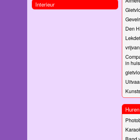
Almer
Interieur
Gietvlo
Gevelr
Den Ha
Lekde
vrijva
Compac
in huis
gietvl
Uitvaa
Kunsts
Huren
Photo
Karao
Band v