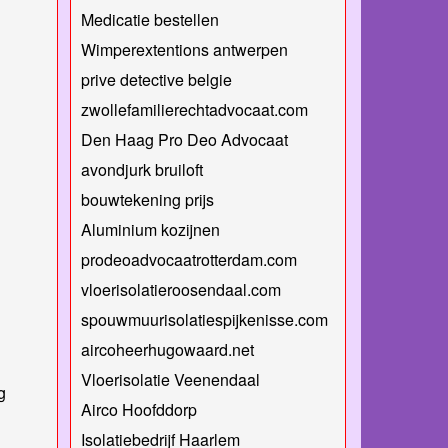
Medicatie bestellen
Wimperextentions antwerpen
prive detective belgie
zwollefamilierechtadvocaat.com
Den Haag Pro Deo Advocaat
avondjurk bruiloft
bouwtekening prijs
Aluminium kozijnen
prodeoadvocaatrotterdam.com
vloerisolatieroosendaal.com
spouwmuurisolatiespijkenisse.com
aircoheerhugowaard.net
Vloerisolatie Veenendaal
g
Airco Hoofddorp
Isolatiebedrijf Haarlem