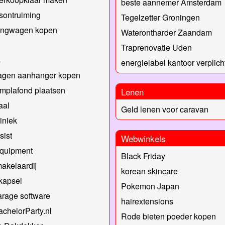
beste aannemer Amsterdam
fsontruiming
Tegelzetter Groningen
ngwagen kopen
Waterontharder Zaandam
Traprenovatie Uden
s
energielabel kantoor verplich
agen aanhanger kopen
mplafond plaatsen
Lenen
aal
Geld lenen voor caravan
liniek
sist
Webwinkels
quipment
Black Friday
akelaardij
korean skincare
kapsel
Pokemon Japan
rage software
hairextensions
chelorParty.nl
Rode bieten poeder kopen