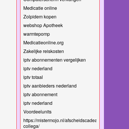
Medicatie online
Zolpidem kopen
webshop Apotheek
warmtepomp
Medicatieonline.org
Zakelijke reiskosten
iptv abonnementen vergelijken
iptv nederland
iptv totaal
iptv aanbieders nederland
iptv abonnement
iptv nederland
Voordeelunits
https://mistermojo.nl/afscheidscadeau-
collega/