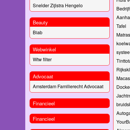
Snelder Zijlstra Hengelo
Bedrij
Aanha
Beauty
Tafel
Biab
Matra
koelw
Webwinkel
systee
Wtw filter
Tinttot
Rijksk
Advocaat
Macas
Amsterdam Familierecht Advocaat
Docke
Jachtm
Financieel
bruids
Autoga
Financieel
YourBa