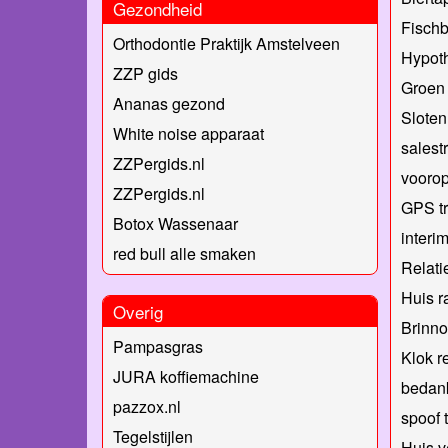
Gezondheid
Fischb
Orthodontie Praktijk Amstelveen
Hypot
ZZP gids
Groen 
Ananas gezond
Slote
White noise apparaat
salest
ZZPergids.nl
voorop
ZZPergids.nl
GPS tr
Botox Wassenaar
interi
red bull alle smaken
Relati
Huis r
Overig
Brinno
Pampasgras
Klok r
JURA koffiemachine
bedan
pazzox.nl
spoof 
Tegelstijlen
Huis 