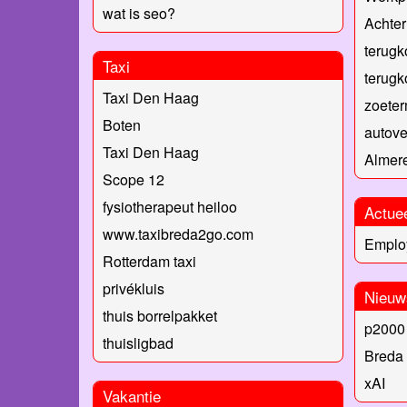
wat is seo?
Achter
terugk
Taxi
terug
Taxi Den Haag
zoete
Boten
autov
Taxi Den Haag
Almere
Scope 12
fysiotherapeut heiloo
Actue
www.taxibreda2go.com
Emplo
Rotterdam taxi
privékluis
Nieuw
thuis borrelpakket
p2000 
thuisligbad
Breda
xAI
Vakantie