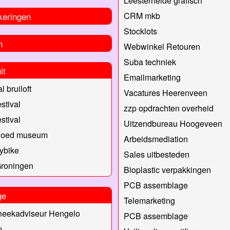
Leesterheide grafisch
keringen
CRM mkb
Stocklots
n
Webwinkel Retouren
Suba techniek
it
Emailmarketing
l bruiloft
Vacatures Heerenveen
stival
zzp opdrachten overheid
stival
Uitzendbureau Hoogeveen
goed museum
Arbeidsmediation
ybike
Sales uitbesteden
Groningen
Bioplastic verpakkingen
PCB assemblage
ge
Telemarketing
heekadviseur Hengelo
PCB assemblage
p