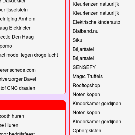
e Dakdekker
Kleurlenzen natuurlijk
er Ijsselstein
Kleurlenzen natuurlijk
einiging Arnhem
Elektrische kinderauto
ag Elektricien
Blafband.nu
tectie Den Haag
Siku
nporno
Biljarttafel
t model tegen droge lucht
Biljarttafel
SENSEFY
oerenschede.com
Magic Truffels
rtverzorger Bavel
Rooftopshop
tof CNC draaien
Noten kopen
Kinderkamer gordijnen
Noten kopen
booth huren
Kinderkamer gordijnen
ke Huren
Opbergkisten
oor bedrijfsfeest