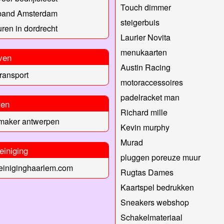
Touch dimmer
band Amsterdam
steigerbuis
huren in dordrecht
Laurier Novita
menukaarten
ven
Austin Racing
ransport
motoraccessoires
padelracket man
ten
Richard mille
nmaker antwerpen
Kevin murphy
Murad
einiging
pluggen poreuze muur
einiginghaarlem.com
Rugtas Dames
Kaartspel bedrukken
Sneakers webshop
Schakelmateriaal