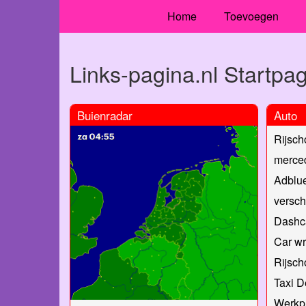
Home
Toevoegen
Links-pagina.nl Startpa
Buienradar
Auto
Rijsch
merced
Adblu
versch
Dashc
Car w
Rijsch
Taxi 
Werkpl