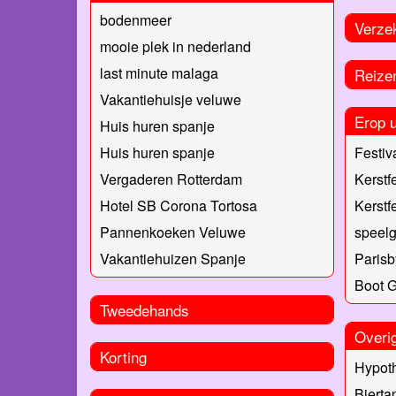
bodenmeer
Verze
mooie plek in nederland
last minute malaga
Reize
Vakantiehuisje veluwe
Erop u
Huis huren spanje
Festiva
Huis huren spanje
Kerstfe
Vergaderen Rotterdam
Kerstfe
Hotel SB Corona Tortosa
speel
Pannenkoeken Veluwe
Parisb
Vakantiehuizen Spanje
Boot 
Tweedehands
Overi
Korting
Hypot
Bierta