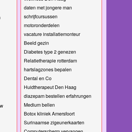
daten met jongere man
schrijfcursussen
h
motoronderdelen
vacature installatiemonteur
Beeld gezin
Diabetes type 2 genezen
Relatietherapie rotterdam
hartslagzones bepalen
Dental en Co
Huidtherapeut Den Haag
diazepam bestellen erfahrungen
Medium bellen
nw
Botox kliniek Amersfoort
Surinaamse zigeunerkaarten
Computerscherm vervangen