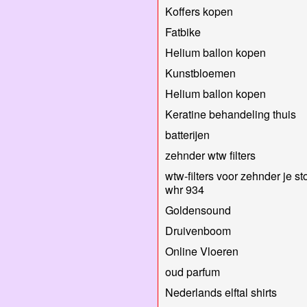
Koffers kopen
Fatbike
Helium ballon kopen
Kunstbloemen
Helium ballon kopen
Keratine behandeling thuis
batterijen
zehnder wtw filters
wtw-filters voor zehnder je st
whr 934
Goldensound
Druivenboom
Online Vloeren
oud parfum
Nederlands elftal shirts