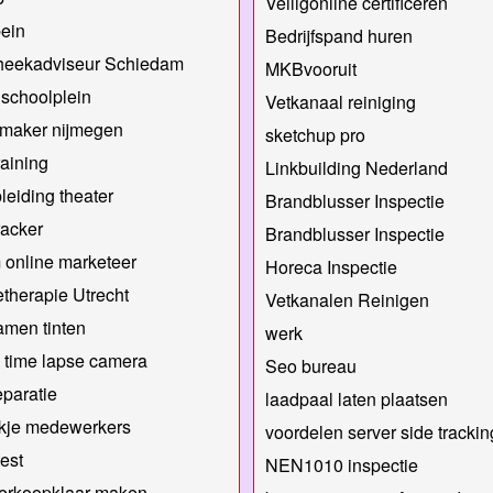
Veiligonline certificeren
ein
Bedrijfspand huren
heekadviseur Schiedam
MKBvooruit
schoolplein
Vetkanaal reiniging
nmaker nijmegen
sketchup pro
raining
Linkbuilding Nederland
leiding theater
Brandblusser Inspectie
acker
Brandblusser Inspectie
m online marketeer
Horeca Inspectie
etherapie Utrecht
Vetkanalen Reinigen
amen tinten
werk
 time lapse camera
Seo bureau
eparatie
laadpaal laten plaatsen
kje medewerkers
voordelen server side trackin
test
NEN1010 inspectie
verkoopklaar maken